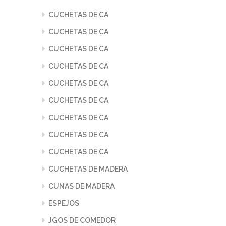
CUCHETAS DE CA
CUCHETAS DE CA
CUCHETAS DE CA
CUCHETAS DE CA
CUCHETAS DE CA
CUCHETAS DE CA
CUCHETAS DE CA
CUCHETAS DE CA
CUCHETAS DE CA
CUCHETAS DE MADERA
CUNAS DE MADERA
ESPEJOS
JGOS DE COMEDOR