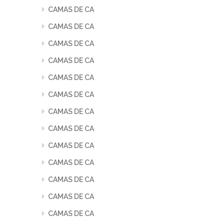
CAMAS DE CA
CAMAS DE CA
CAMAS DE CA
CAMAS DE CA
CAMAS DE CA
CAMAS DE CA
CAMAS DE CA
CAMAS DE CA
CAMAS DE CA
CAMAS DE CA
CAMAS DE CA
CAMAS DE CA
CAMAS DE CA