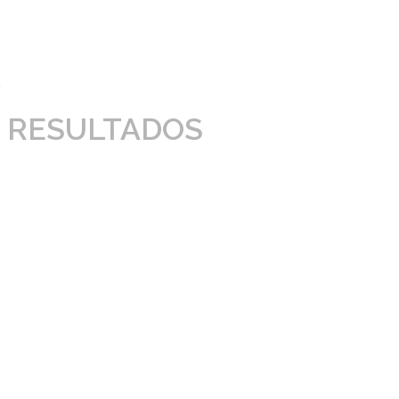
 RESULTADOS