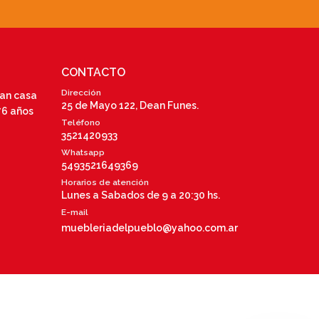
CONTACTO
Dirección
ran casa
25 de Mayo 122, Dean Funes.
76 años
Teléfono
3521420933
Whatsapp
5493521649369
Horarios de atención
Lunes a Sabados de 9 a 20:30 hs.
E-mail
muebleriadelpueblo@yahoo.com.ar