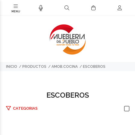
INICIO
PRODUCTOS
AMOB.COCINA
ESCOBEROS
ESCOBEROS
CATEGORIAS