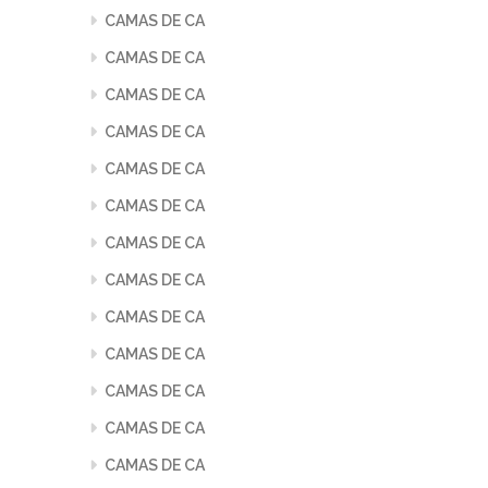
CAMAS DE CA
CAMAS DE CA
CAMAS DE CA
CAMAS DE CA
CAMAS DE CA
CAMAS DE CA
CAMAS DE CA
CAMAS DE CA
CAMAS DE CA
CAMAS DE CA
CAMAS DE CA
CAMAS DE CA
CAMAS DE CA