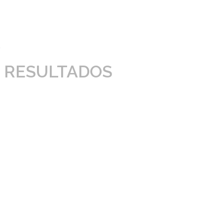
 RESULTADOS