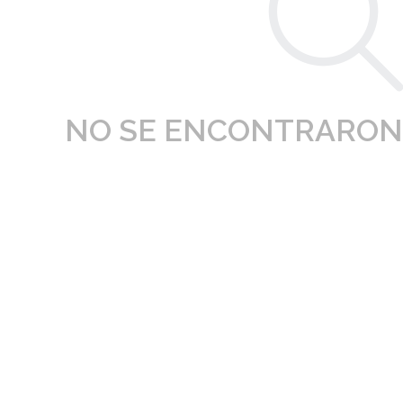
NO SE ENCONTRARON